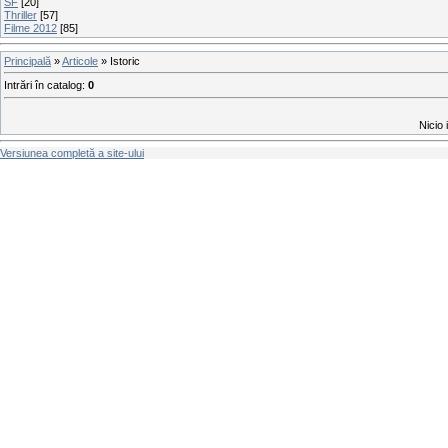
SF
[20]
Thriller
[57]
Filme 2012
[85]
Principală
»
Articole
» Istoric
Intrări în catalog
:
0
Nicio 
Versiunea completă a site-ului