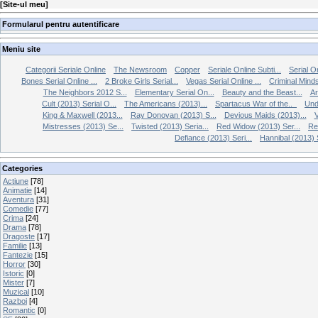
[
Site-ul meu
]
Formularul pentru autentificare
Meniu site
Categorii Seriale Online
The Newsroom
Copper
Seriale Online Subti...
Serial O
Bones Serial Online ...
2 Broke Girls Serial...
Vegas Serial Online ...
Criminal Minds
The Neighbors 2012 S...
Elementary Serial On...
Beauty and the Beast...
Ar
Cult (2013) Serial O...
The Americans (2013)...
Spartacus War of the..
Und
King & Maxwell (2013...
Ray Donovan (2013) S...
Devious Maids (2013)...
V
Mistresses (2013) Se...
Twisted (2013) Seria...
Red Widow (2013) Ser...
Re
Defiance (2013) Seri...
Hannibal (2013) S
Categories
Actiune
[78]
Animatie
[14]
Aventura
[31]
Comedie
[77]
Crima
[24]
Drama
[78]
Dragoste
[17]
Familie
[13]
Fantezie
[15]
Horror
[30]
Istoric
[0]
Mister
[7]
Muzical
[10]
Razboi
[4]
Romantic
[0]